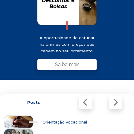
Descontos e
Descontos e
Bolsas
Bolsas
A oportunidade de estudar
na Unimes com preços que
cabem no seu orçamento.
Saiba mais
Posts
Orientação vocacional