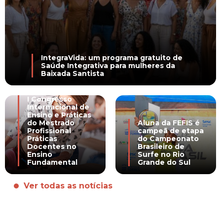
IntegraVida: um programa gratuito de
Saúde Integrativa para mulheres da
Baixada Santista
I Congresso
Internacional de
Ensino e Práticas
do Mestrado
Aluna da FEFIS é
Profissional
campeã de etapa
Práticas
do Campeonato
Docentes no
Brasileiro de
Ensino
Surfe no Rio
Fundamental
Grande do Sul
Ver todas as notícias