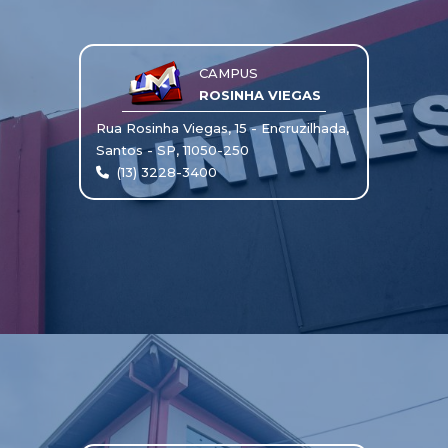
CAMPUS
ROSINHA VIEGAS
Rua Rosinha Viegas, 15 - Encruzilhada,
Santos - SP, 11050-250
(13) 3228-3400