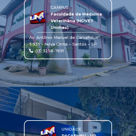
CAMPUS
Faculdade de Medicina
Veterinária (HOVET
Unimes)
Av. Antônio Manuel de Carvalho, nº
3.935 - Nova Cintra – Santos – SP
(13) 3258-7691
UNIDADE
PACAEMBU - UP