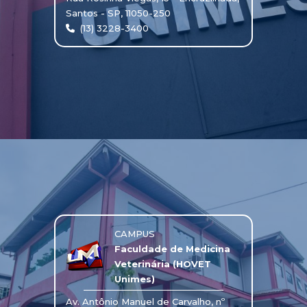
Santos - SP, 11050-250
(13) 3228-3400
CAMPUS
Faculdade de Medicina
Veterinária (HOVET
Unimes)
Av. Antônio Manuel de Carvalho, nº