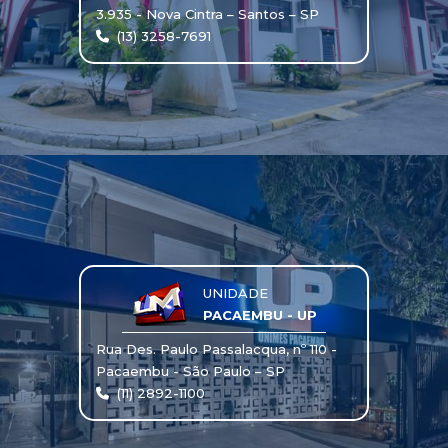
3.935 - Nova Cintra – Santos – SP
(13) 3258-7691
UNIDADE
PACAEMBU - UP
Rua Des. Paulo Passalacqua, nº 110 -
Pacaembu - São Paulo – SP
(11) 2892-1100