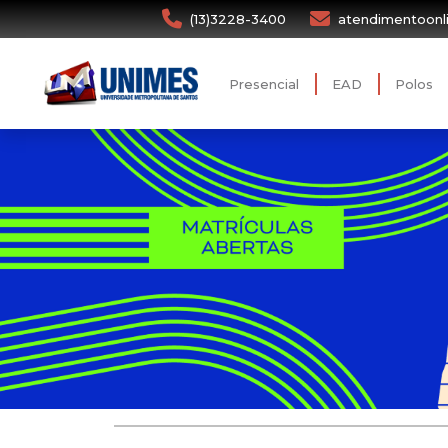
(13)3228-3400
atendimentoonl
Presencial
EAD
Polos