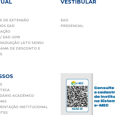
TUAL
VESTIBULAR
S DE EXTENSÃO
EAD
IOS EAD
PRESENCIAL
UAÇÃO
L/ EAD-2019
RADUAÇÃO LATO SENSU
AMA DE DESCONTO E
S
SSOS
S
OTECA
DÁRIO ACADÊMICO
MAS
ENTAÇÃO INSTITUCIONAL
NTES