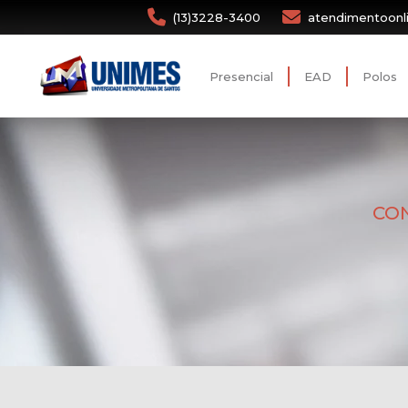
(13)3228-3400
atendimentoonl
Presencial
EAD
Polos
CON