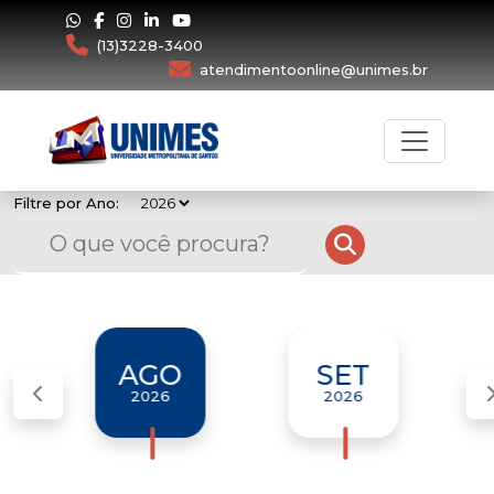
(13)3228-3400
atendimentoonline@unimes.br
Filtre por Ano:
AGO
SET
2026
2026