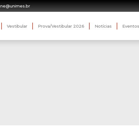
ine@unimes.br
Vestibular
Prova/Vestibular 2026
Notícias
Evento