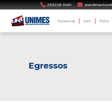
(13)3228-3400
atendimentoonl
Presencial
EAD
Polos
Egressos