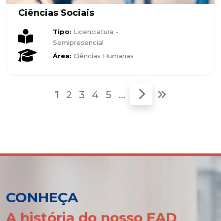
Ciências Sociais
Tipo:
Licenciatura -
Semipresencial
Área:
Ciências Humanas
1
2
3
4
5
...
CONHEÇA
A história do nosso EAD