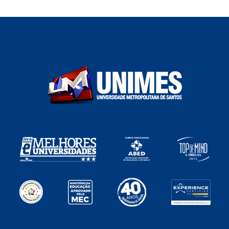
Ex-secretário da Educação do Estado de São
Paulo, o escritor Gabriel Chalita (Educação- A
Solução está no Afeto, Pedagogia do Amor,
Sócrates e Thomas More, entre outros)
ministrou, durante 10 anos, aulas na disciplina
Filosofia do Direito no curso de Mestrado da
Faculdade de Direito da Unimes.
Geraldo José Rodrigues
Alckmin Filho