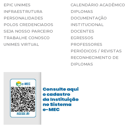
EPIC UNIMES
CALENDÁRIO ACADÊMICO
INFRAESTRUTURA
DIPLOMAS
PERSONALIDADES
DOCUMENTAÇÃO
Leão foi goleiro titular da Seleção Brasileira
POLOS CREDENCIADOS
INSTITUCIONAL
entre 1971 e 1979, treinador da Seleção e de
SEJA NOSSO PARCEIRO
DOCENTES
vários grandes times brasileiros. Leão, também,
TRABALHE CONOSCO
EGRESSOS
integrou a terceira turma (1973) da Faculdade de
UNIMES VIRTUAL
PROFESSORES
Educação Física da Unimes (Fefis – Unimes).
PERIÓDICOS / REVISTAS
RECONHECIMENTO DE
DIPLOMAS
Gabriel Chalita