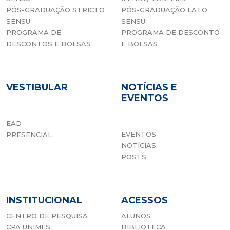
PÓS-GRADUAÇÃO STRICTO
PÓS-GRADUAÇÃO LATO
SENSU
SENSU
O Rei Pelé integrou a turma de 73 da Faculdade
PROGRAMA DE
PROGRAMA DE DESCONTO
de Educação Física da Unimes (Fefis – Unimes),
DESCONTOS E BOLSAS
E BOLSAS
figurando como um de seus membros mais
ilustres.
VESTIBULAR
NOTÍCIAS E
EVENTOS
EAD
EVENTOS
PRESENCIAL
NOTÍCIAS
Emerson Leão
POSTS
INSTITUCIONAL
ACESSOS
CENTRO DE PESQUISA
ALUNOS
CPA UNIMES
BIBLIOTECA