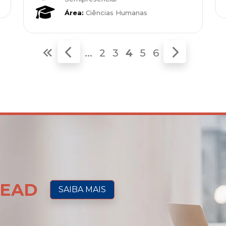
Área:
Ciências Humanas
...
2
3
4
5
6
o EAD
SAIBA MAIS