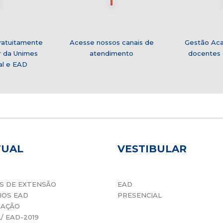
ratuitamente
Acesse nossos canais de
Gestão Ac
r da Unimes
atendimento
docentes 
al e EAD
TUAL
VESTIBULAR
S DE EXTENSÃO
EAD
IOS EAD
PRESENCIAL
UAÇÃO
L/ EAD-2019