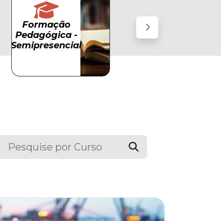
Formação
Formação
Pós-
Pedagógica
Pedagógica -
graduação
-
Pós-
Semipresencial
Semipresencial
graduação