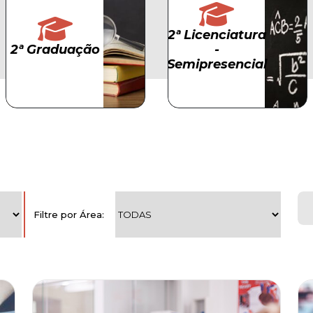
2ª
2ª Licenciatura
Licenciatura
2ª Graduação
-
2ª
-
Semipresencial
Graduação
Semipresencial
Filtre por Área: