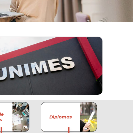
de
Diplomas
s