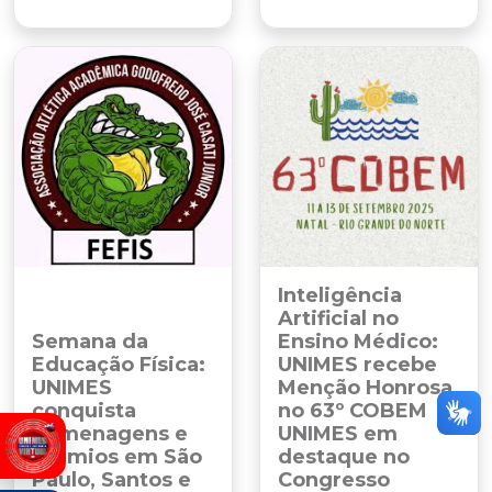
Inteligência
Artificial no
Semana da
Ensino Médico:
Educação Física:
UNIMES recebe
UNIMES
Menção Honrosa
conquista
no 63º COBEM
homenagens e
UNIMES em
prêmios em São
destaque no
Paulo, Santos e
Congresso