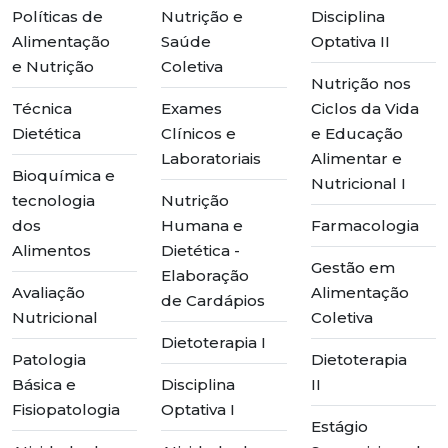
Políticas de
Nutrição e
Disciplina
Alimentação
Saúde
Optativa II
e Nutrição
Coletiva
Nutrição nos
Técnica
Exames
Ciclos da Vida
Dietética
Clínicos e
e Educação
Laboratoriais
Alimentar e
Bioquímica e
Nutricional I
tecnologia
Nutrição
dos
Humana e
Farmacologia
Alimentos
Dietética -
Gestão em
Elaboração
Avaliação
Alimentação
de Cardápios
Nutricional
Coletiva
Dietoterapia I
Patologia
Dietoterapia
Básica e
Disciplina
II
Fisiopatologia
Optativa I
Estágio