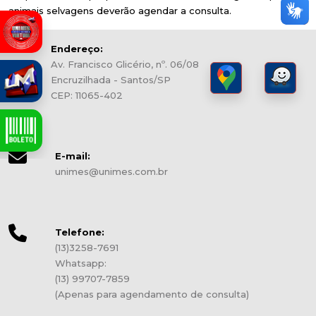
animais selvagens deverão agendar a consulta.
Endereço:
Av. Francisco Glicério, nº. 06/08
Encruzilhada - Santos/SP
CEP: 11065-402
E-mail:
unimes@unimes.com.br
Telefone:
(13)3258-7691
Whatsapp:
(13) 99707-7859
(Apenas para agendamento de consulta)